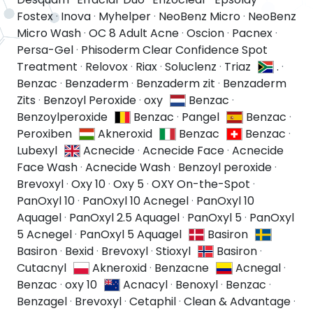
Fostex
·
Inova
·
Myhelper
·
NeoBenz Micro
·
NeoBenz
Micro Wash
·
OC 8 Adult Acne
·
Oscion
·
Pacnex
·
Persa-Gel
·
Phisoderm Clear Confidence Spot
Treatment
·
Relovox
·
Riax
·
Soluclenz
·
Triaz
.
·
Benzac
·
Benzaderm
·
Benzaderm zit
·
Benzaderm
Zits
·
Benzoyl Peroxide
·
oxy
Benzac
·
Benzoylperoxide
Benzac
·
Pangel
Benzac
·
Peroxiben
Akneroxid
Benzac
Benzac
·
Lubexyl
Acnecide
·
Acnecide Face
·
Acnecide
Face Wash
·
Acnecide Wash
·
Benzoyl peroxide
·
Brevoxyl
·
Oxy 10
·
Oxy 5
·
OXY On-the-Spot
·
PanOxyl 10
·
PanOxyl 10 Acnegel
·
PanOxyl 10
Aquagel
·
PanOxyl 2.5 Aquagel
·
PanOxyl 5
·
PanOxyl
5 Acnegel
·
PanOxyl 5 Aquagel
Basiron
Basiron
·
Bexid
·
Brevoxyl
·
Stioxyl
Basiron
·
Cutacnyl
Akneroxid
·
Benzacne
Acnegal
·
Benzac
·
oxy 10
Acnacyl
·
Benoxyl
·
Benzac
·
Benzagel
·
Brevoxyl
·
Cetaphil
·
Clean & Advantage
·