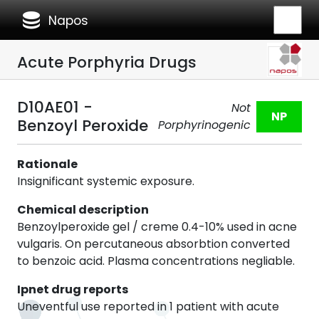
database
Napos
Acute Porphyria Drugs
D10AE01 -
Not
NP
Benzoyl Peroxide
Porphyrinogenic
Rationale
Insignificant systemic exposure.
Chemical description
Benzoylperoxide gel / creme 0.4-10% used in acne
vulgaris. On percutaneous absorbtion converted
to benzoic acid. Plasma concentrations negliable.
Ipnet drug reports
Uneventful use reported in 1 patient with acute