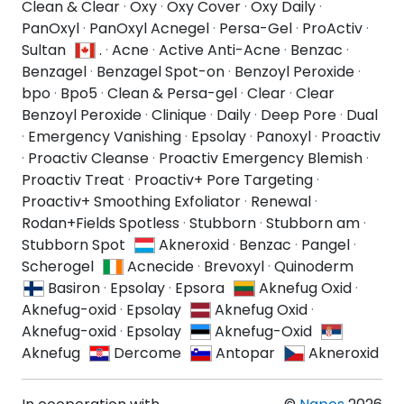
Clean & Clear
·
Oxy
·
Oxy Cover
·
Oxy Daily
·
PanOxyl
·
PanOxyl Acnegel
·
Persa-Gel
·
ProActiv
·
Sultan
.
·
Acne
·
Active Anti-Acne
·
Benzac
·
Benzagel
·
Benzagel Spot-on
·
Benzoyl Peroxide
·
bpo
·
Bpo5
·
Clean & Persa-gel
·
Clear
·
Clear
Benzoyl Peroxide
·
Clinique
·
Daily
·
Deep Pore
·
Dual
·
Emergency Vanishing
·
Epsolay
·
Panoxyl
·
Proactiv
·
Proactiv Cleanse
·
Proactiv Emergency Blemish
·
Proactiv Treat
·
Proactiv+ Pore Targeting
·
Proactiv+ Smoothing Exfoliator
·
Renewal
·
Rodan+Fields Spotless
·
Stubborn
·
Stubborn am
·
Stubborn Spot
Akneroxid
·
Benzac
·
Pangel
·
Scherogel
Acnecide
·
Brevoxyl
·
Quinoderm
Basiron
·
Epsolay
·
Epsora
Aknefug Oxid
·
Aknefug-oxid
·
Epsolay
Aknefug Oxid
·
Aknefug-oxid
·
Epsolay
Aknefug-Oxid
Aknefug
Dercome
Antopar
Akneroxid