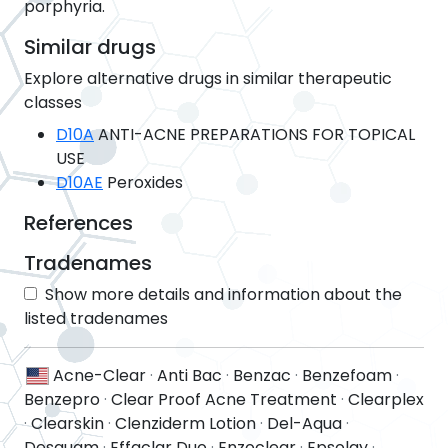
porphyria.
Similar drugs
Explore alternative drugs in similar therapeutic
classes
D10A
ANTI-ACNE PREPARATIONS FOR TOPICAL
USE
D10AE
Peroxides
References
Tradenames
Show more details and information about the
listed tradenames
Acne-Clear
·
Anti Bac
·
Benzac
·
Benzefoam
·
Benzepro
·
Clear Proof Acne Treatment
·
Clearplex
·
Clearskin
·
Clenziderm Lotion
·
Del-Aqua
·
Desquam
·
Effaclar Duo
·
Enzoclear
·
Epsolay
·