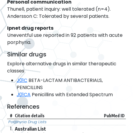
Personal communication
Thunell, patient inquiry: well tolerated (n=4).
Andersson C: Tolerated by several patients.
Ipnet drug reports
Uneventful use reported in 92 patients with acute
porphyria.
Similar drugs
Explore alternative drugs in similar therapeutic
classes
J01C
BETA-LACTAM ANTIBACTERIALS,
PENICILLINS
J01CA
Penicillins with Extended Spectrum
References
#
Citation details
PubMed ID
Porphyria Drug Lists
1.
Australian List