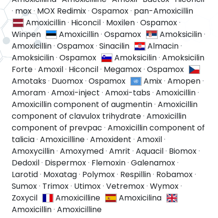
·
mox
·
MOX Redimix
·
Ospamox
·
pan-Amoxicillin
Amoxicillin
·
Hiconcil
·
Moxilen
·
Ospamox
·
Winpen
Amoxicillin
·
Ospamox
Amoksicilin
·
Amoxicillin
·
Ospamox
·
Sinacilin
Almacin
·
Amoksicilin
·
Ospamox
Amoksicilin
·
Amoksicilin
Forte
·
Amoxil
·
Hiconcil
·
Megamox
·
Ospamox
Amotaks
·
Duomox
·
Ospamox
Amix
·
Amopen
·
Amoram
·
Amoxi-inject
·
Amoxi-tabs
·
Amoxicillin
·
Amoxicillin component of augmentin
·
Amoxicillin
component of clavulox trihydrate
·
Amoxicillin
component of prevpac
·
Amoxicillin component of
talicia
·
Amoxicilline
·
Amoxident
·
Amoxil
·
Amoxycillin
·
Amoxymed
·
Amrit
·
Aquacil
·
Biomox
·
Dedoxil
·
Dispermox
·
Flemoxin
·
Galenamox
·
Larotid
·
Moxatag
·
Polymox
·
Respillin
·
Robamox
·
Sumox
·
Trimox
·
Utimox
·
Vetremox
·
Wymox
·
Zoxycil
Amoxicilline
Amoxicilina
Amoxicillin
·
Amoxicilline