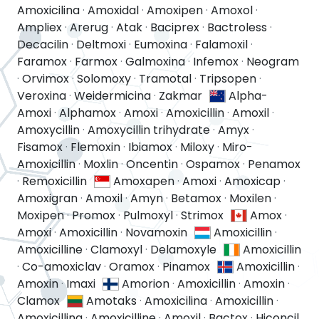
Amoxicilina
·
Amoxidal
·
Amoxipen
·
Amoxol
·
Ampliex
·
Arerug
·
Atak
·
Baciprex
·
Bactroless
·
Decacilin
·
Deltmoxi
·
Eumoxina
·
Falamoxil
·
Faramox
·
Farmox
·
Galmoxina
·
Infemox
·
Neogram
·
Orvimox
·
Solomoxy
·
Tramotal
·
Tripsopen
·
Veroxina
·
Weidermicina
·
Zakmar
Alpha-
Amoxi
·
Alphamox
·
Amoxi
·
Amoxicillin
·
Amoxil
·
Amoxycillin
·
Amoxycillin trihydrate
·
Amyx
·
Fisamox
·
Flemoxin
·
Ibiamox
·
Miloxy
·
Miro-
Amoxicillin
·
Moxlin
·
Oncentin
·
Ospamox
·
Penamox
·
Remoxicillin
Amoxapen
·
Amoxi
·
Amoxicap
·
Amoxigran
·
Amoxil
·
Amyn
·
Betamox
·
Moxilen
·
Moxipen
·
Promox
·
Pulmoxyl
·
Strimox
Amox
·
Amoxi
·
Amoxicillin
·
Novamoxin
Amoxicillin
·
Amoxicilline
·
Clamoxyl
·
Delamoxyle
Amoxicillin
·
Co-amoxiclav
·
Oramox
·
Pinamox
Amoxicillin
·
Amoxin
·
Imaxi
Amorion
·
Amoxicillin
·
Amoxin
·
Clamox
Amotaks
·
Amoxicilina
·
Amoxicillin
·
Amoxicillina
·
Amoxicilline
·
Amoxil
·
Bactox
·
Hiconcil