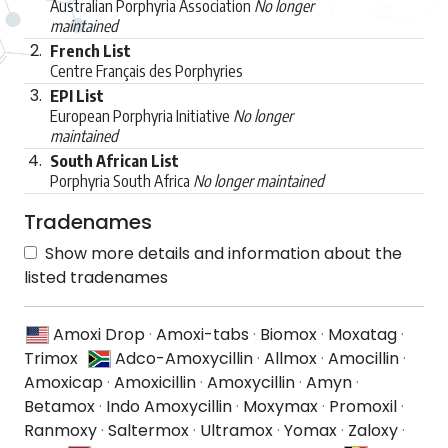
Australian Porphyria Association
No longer
maintained
2.
French List
Centre Français des Porphyries
3.
EPI List
European Porphyria Initiative
No longer
maintained
4.
South African List
Porphyria South Africa
No longer maintained
Tradenames
Show more details and information about the
listed tradenames
Amoxi Drop
·
Amoxi-tabs
·
Biomox
·
Moxatag
·
Trimox
Adco-Amoxycillin
·
Allmox
·
Amocillin
·
Amoxicap
·
Amoxicillin
·
Amoxycillin
·
Amyn
·
Betamox
·
Indo Amoxycillin
·
Moxymax
·
Promoxil
·
Ranmoxy
·
Saltermox
·
Ultramox
·
Yomax
·
Zaloxy
·