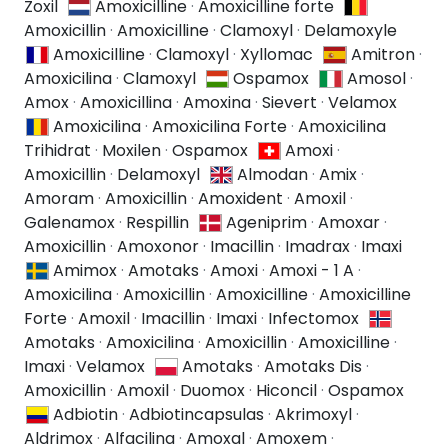
Zoxil
Amoxicilline
·
Amoxicilline forte
Amoxicillin
·
Amoxicilline
·
Clamoxyl
·
Delamoxyle
Amoxicilline
·
Clamoxyl
·
Xyllomac
Amitron
·
Amoxicilina
·
Clamoxyl
Ospamox
Amosol
·
Amox
·
Amoxicillina
·
Amoxina
·
Sievert
·
Velamox
Amoxicilina
·
Amoxicilina Forte
·
Amoxicilina
Trihidrat
·
Moxilen
·
Ospamox
Amoxi
·
Amoxicillin
·
Delamoxyl
Almodan
·
Amix
·
Amoram
·
Amoxicillin
·
Amoxident
·
Amoxil
·
Galenamox
·
Respillin
Ageniprim
·
Amoxar
·
Amoxicillin
·
Amoxonor
·
Imacillin
·
Imadrax
·
Imaxi
Amimox
·
Amotaks
·
Amoxi
·
Amoxi - 1 A
·
Amoxicilina
·
Amoxicillin
·
Amoxicilline
·
Amoxicilline
Forte
·
Amoxil
·
Imacillin
·
Imaxi
·
Infectomox
Amotaks
·
Amoxicilina
·
Amoxicillin
·
Amoxicilline
·
Imaxi
·
Velamox
Amotaks
·
Amotaks Dis
·
Amoxicillin
·
Amoxil
·
Duomox
·
Hiconcil
·
Ospamox
Adbiotin
·
Adbiotincapsulas
·
Akrimoxyl
·
Aldrimox
·
Alfacilina
·
Amoxal
·
Amoxem
·