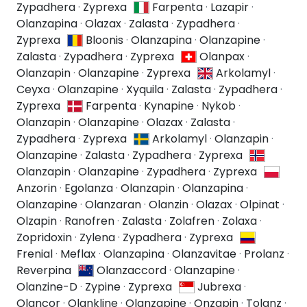
Zypadhera
·
Zyprexa
Farpenta
·
Lazapir
·
Olanzapina
·
Olazax
·
Zalasta
·
Zypadhera
·
Zyprexa
Bloonis
·
Olanzapina
·
Olanzapine
·
Zalasta
·
Zypadhera
·
Zyprexa
Olanpax
·
Olanzapin
·
Olanzapine
·
Zyprexa
Arkolamyl
·
Ceyxa
·
Olanzapine
·
Xyquila
·
Zalasta
·
Zypadhera
·
Zyprexa
Farpenta
·
Kynapine
·
Nykob
·
Olanzapin
·
Olanzapine
·
Olazax
·
Zalasta
·
Zypadhera
·
Zyprexa
Arkolamyl
·
Olanzapin
·
Olanzapine
·
Zalasta
·
Zypadhera
·
Zyprexa
Olanzapin
·
Olanzapine
·
Zypadhera
·
Zyprexa
Anzorin
·
Egolanza
·
Olanzapin
·
Olanzapina
·
Olanzapine
·
Olanzaran
·
Olanzin
·
Olazax
·
Olpinat
·
Olzapin
·
Ranofren
·
Zalasta
·
Zolafren
·
Zolaxa
·
Zopridoxin
·
Zylena
·
Zypadhera
·
Zyprexa
Frenial
·
Meflax
·
Olanzapina
·
Olanzavitae
·
Prolanz
·
Reverpina
Olanzaccord
·
Olanzapine
·
Olanzine-D
·
Zypine
·
Zyprexa
Jubrexa
·
Olancor
·
Olankline
·
Olanzapine
·
Onzapin
·
Tolanz
·