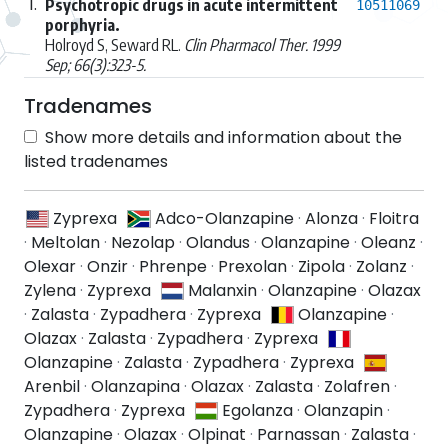
1.
Psychotropic drugs in acute intermittent
10511069
porphyria.
Holroyd S, Seward RL.
Clin Pharmacol Ther. 1999
Sep; 66(3):323-5.
Tradenames
Show more details and information about the
listed tradenames
Zyprexa
Adco-Olanzapine
·
Alonza
·
Floitra
·
Meltolan
·
Nezolap
·
Olandus
·
Olanzapine
·
Oleanz
·
Olexar
·
Onzir
·
Phrenpe
·
Prexolan
·
Zipola
·
Zolanz
·
Zylena
·
Zyprexa
Malanxin
·
Olanzapine
·
Olazax
·
Zalasta
·
Zypadhera
·
Zyprexa
Olanzapine
·
Olazax
·
Zalasta
·
Zypadhera
·
Zyprexa
Olanzapine
·
Zalasta
·
Zypadhera
·
Zyprexa
Arenbil
·
Olanzapina
·
Olazax
·
Zalasta
·
Zolafren
·
Zypadhera
·
Zyprexa
Egolanza
·
Olanzapin
·
Olanzapine
·
Olazax
·
Olpinat
·
Parnassan
·
Zalasta
·