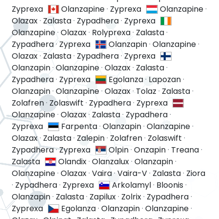
Zyprexa
Olanzapine
·
Zyprexa
Olanzapine
·
Olazax
·
Zalasta
·
Zypadhera
·
Zyprexa
Olanzapine
·
Olazax
·
Rolyprexa
·
Zalasta
·
Zypadhera
·
Zyprexa
Olanzapin
·
Olanzapine
·
Olazax
·
Zalasta
·
Zypadhera
·
Zyprexa
Olanzapin
·
Olanzapine
·
Olazax
·
Zalasta
·
Zypadhera
·
Zyprexa
Egolanza
·
Lapozan
·
Olanzapin
·
Olanzapine
·
Olazax
·
Tolaz
·
Zalasta
·
Zolafren
·
Zolaswift
·
Zypadhera
·
Zyprexa
Olanzapine
·
Olazax
·
Zalasta
·
Zypadhera
·
Zyprexa
Farpenta
·
Olanzapin
·
Olanzapine
·
Olazax
·
Zalasta
·
Zalepin
·
Zolafren
·
Zolaswift
·
Zypadhera
·
Zyprexa
Olpin
·
Onzapin
·
Treana
·
Zalasta
Olandix
·
Olanzalux
·
Olanzapin
·
Olanzapine
·
Olazax
·
Vaira
·
Vaira-V
·
Zalasta
·
Ziora
·
Zypadhera
·
Zyprexa
Arkolamyl
·
Bloonis
·
Olanzapin
·
Zalasta
·
Zapilux
·
Zolrix
·
Zypadhera
·
Zyprexa
Egolanza
·
Olanzapin
·
Olanzapine
·