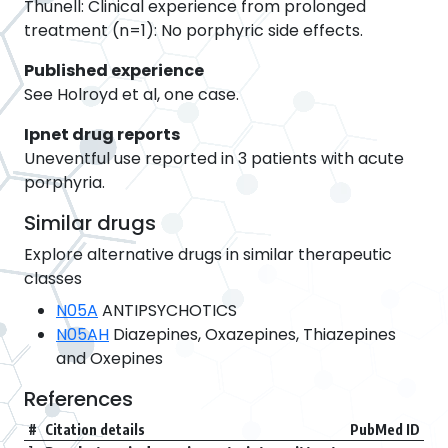
Thunell: Clinical experience from prolonged
treatment (n=1): No porphyric side effects.
Published experience
See Holroyd et al, one case.
Ipnet drug reports
Uneventful use reported in 3 patients with acute
porphyria.
Similar drugs
Explore alternative drugs in similar therapeutic
classes
N05A
ANTIPSYCHOTICS
N05AH
Diazepines, Oxazepines, Thiazepines
and Oxepines
References
#
Citation details
PubMed ID