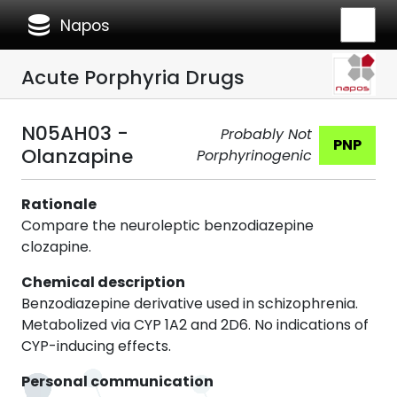
database
Napos
Acute Porphyria Drugs
N05AH03 -
Probably Not
PNP
Olanzapine
Porphyrinogenic
Rationale
Compare the neuroleptic benzodiazepine
clozapine.
Chemical description
Benzodiazepine derivative used in schizophrenia.
Metabolized via CYP 1A2 and 2D6. No indications of
CYP-inducing effects.
Personal communication