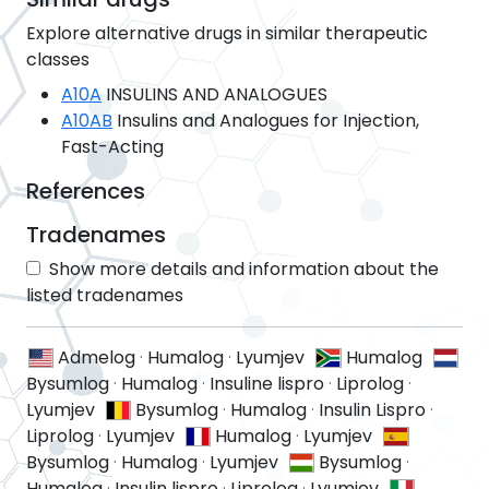
Explore alternative drugs in similar therapeutic
classes
A10A
INSULINS AND ANALOGUES
A10AB
Insulins and Analogues for Injection,
Fast-Acting
References
Tradenames
Show more details and information about the
listed tradenames
Admelog
·
Humalog
·
Lyumjev
Humalog
Bysumlog
·
Humalog
·
Insuline lispro
·
Liprolog
·
Lyumjev
Bysumlog
·
Humalog
·
Insulin Lispro
·
Liprolog
·
Lyumjev
Humalog
·
Lyumjev
Bysumlog
·
Humalog
·
Lyumjev
Bysumlog
·
Humalog
·
Insulin lispro
·
Liprolog
·
Lyumjev