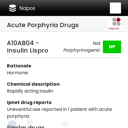
database
Napos
Acute Porphyria Drugs
A10AB04 -
Not
NP
Insulin Lispro
Porphyrinogenic
Rationale
Hormone
Chemical description
Rapidly acting insulin
Ipnet drug reports
Uneventful use reported in 1 patient with acute
porphyria.
Similar drugs