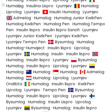
Humalog
·
Insulina Lispro
·
Lyumjev
Humalog
·
Liprolog
·
Lyumjev
Insulin Humalog
·
Lyumjev
Admelog
·
Humalog
·
Humalog Junior KwikPen
·
Humalog KwikPen
·
Humalog Pen
·
Humalog Tempo
Pen
·
Insulin lispro
·
Insulin lispro Sanofi
·
Lyumjev
·
Lyumjev Junior KwikPen
·
Lyumjev KwikPen
·
Lyumjev Tempo Pen
Bysumlog
·
Humalog
·
Humalog-Humaject
·
Insulin lispro
·
Liprolog
·
Lyumjev
Humalog
·
Insulin
·
Insulin lispro
Humalog
·
Insulin lispro
·
Lyumjev
Bysumlog
·
Humalog
·
Insulin lispro
·
Liprolog
·
Lyumjev
Humalog
Humalog
Humalog
Admelog
·
Humalog
Humalog
·
Liprolog
·
Lyumjev
·
Ondibta
Humalog
·
Insulin lispro
·
KwikPen
·
Liprolog
·
Lyumjev
·
Tempo Pen
Bysumlog
·
Humalog
·
Insulin lispro
·
Liprolog
·
Lyumjev
Bysumlog
·
Humalog
·
Insulin Lispro
·
Liprolog
·
Lyumjev
Bysumlog
·
Humalog
·
Insulin lispro
·