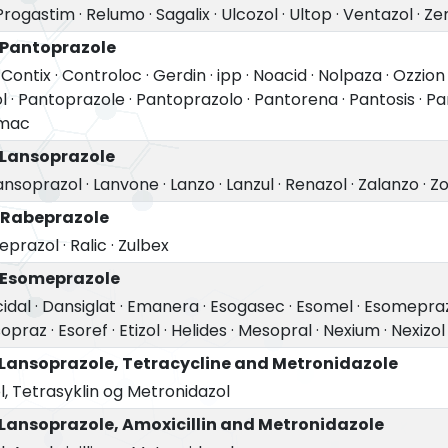
Progastim
·
Relumo
·
Sagalix
·
Ulcozol
·
Ultop
·
Ventazol
·
Ze
 Pantoprazole
·
Contix
·
Controloc
·
Gerdin
·
ipp
·
Noacid
·
Nolpaza
·
Ozzion
l
·
Pantoprazole
·
Pantoprazolo
·
Pantorena
·
Pantosis
·
Pa
mac
 Lansoprazole
ansoprazol
·
Lanvone
·
Lanzo
·
Lanzul
·
Renazol
·
Zalanzo
·
Zo
 Rabeprazole
eprazol
·
Ralic
·
Zulbex
 Esomeprazole
idal
·
Dansiglat
·
Emanera
·
Esogasec
·
Esomel
·
Esomepra
sopraz
·
Esoref
·
Etizol
·
Helides
·
Mesopral
·
Nexium
·
Nexizol
 Lansoprazole, Tetracycline and Metronidazole
, Tetrasyklin og Metronidazol
Lansoprazole, Amoxicillin and Metronidazole