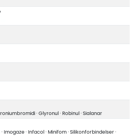
e
roniumbromidi
·
Glyronul
·
Robinul
·
Sialanar
s
·
Imogaze
·
Infacol
·
Minifom
·
Silikonforbindelser
·