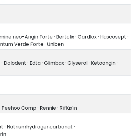
mine neo-Angin Forte
·
Bertolix
·
Gardlox
·
Hascosept
·
ntum Verde Forte
·
Uniben
e
·
Dolodent
·
Edta
·
Glimbax
·
Glyserol
·
Ketoangin
·
·
Peehoo Comp
·
Rennie
·
Ríflúxín
at
·
Natriumhydrogencarbonat
·
rin