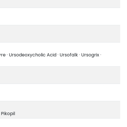
yre
·
Ursodeoxycholic Acid
·
Ursofalk
·
Ursogrix
·
·
Pikopil