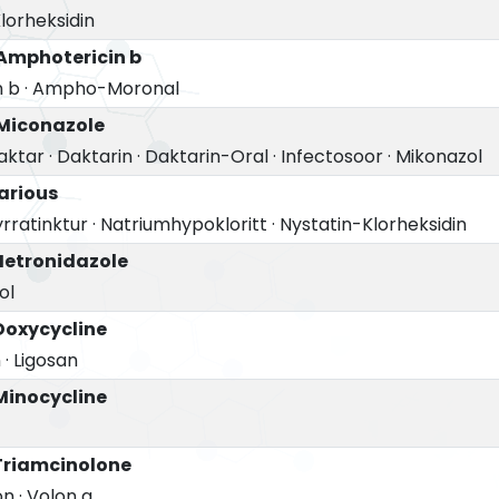
lorheksidin
 Amphotericin b
n b
·
Ampho-Moronal
 Miconazole
aktar
·
Daktarin
·
Daktarin-Oral
·
Infectosoor
·
Mikonazol
Various
rratinktur
·
Natriumhypokloritt
·
Nystatin-Klorheksidin
Metronidazole
ol
Doxycycline
n
·
Ligosan
Minocycline
 Triamcinolone
on
·
Volon a