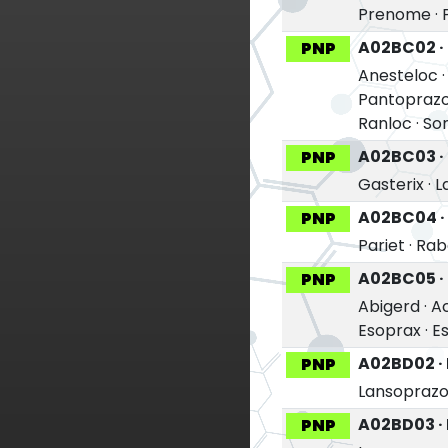
Prenome
·
A02BC02 ·
PNP
Anesteloc
Pantoprazo
Ranloc
·
So
A02BC03 ·
PNP
Gasterix
·
L
A02BC04 ·
PNP
Pariet
·
Rab
A02BC05 ·
PNP
Abigerd
·
Ac
Esoprax
·
E
A02BD02 ·
PNP
Lansoprazol
A02BD03 · 
PNP