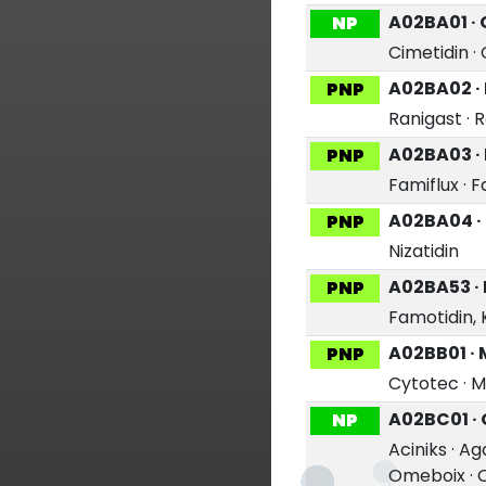
A02BA01 · 
NP
Cimetidin
·
A02BA02 · 
PNP
Ranigast
·
R
A02BA03 ·
PNP
Famiflux
·
F
A02BA04 · 
PNP
Nizatidin
A02BA53 ·
PNP
Famotidin,
A02BB01 · 
PNP
Cytotec
·
M
A02BC01 ·
NP
Aciniks
·
Ag
Omeboix
·