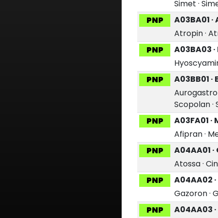
Simet
·
Sim
A03BA01 · 
PNP
Atropin
·
At
A03BA03 ·
PNP
Hyoscyami
A03BB01 ·
PNP
Aurogastro
Scopolan
·
A03FA01 ·
PNP
Afipran
·
Me
A04AA01 ·
PNP
Atossa
·
Ci
A04AA02 ·
PNP
Gazoron
·
G
A04AA03 ·
PNP