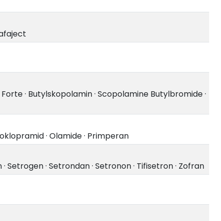
afaject
 Forte
·
Butylskopolamin
·
Scopolamine Butylbromide
·
oklopramid
·
Olamide
·
Primperan
n
·
Setrogen
·
Setrondan
·
Setronon
·
Tifisetron
·
Zofran