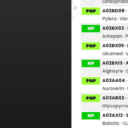
Lansoprazol
A02BD08 · 
PNP
Pylera
·
Vis
A02BX02 · 
NP
Antepsin
·
A02BX05 ·
PNP
Ulcamed
·
A02BX13 · 
NP
Alginsyre
·
A03AA04 ·
PNP
Auroverin
·
A03AB02 ·
PNP
Glycopyrro
A03AX13 · 
NP
Bobotic
·
C