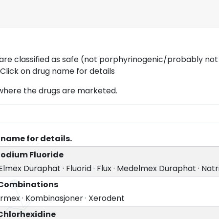
t are classified as safe (not porphyrinogenic/probably not
Click on drug name for details
where the drugs are marketed.
 name for details.
Sodium Fluoride
Elmex Duraphat
·
Fluorid
·
Flux
·
Medelmex Duraphat
·
Natr
 Combinations
ormex
·
Kombinasjoner
·
Xerodent
Chlorhexidine