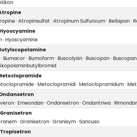
etikon
Atropine
ropine
·
Atropinsulfat
·
Atropinum Sulfuricum
·
Bellapan
·
R
 Hyoscyamine
n
·
Hyoscyamine
 Butylscopolamine
·
Bumacor
·
Bumofarm
·
Buscolysin
·
Buscopan
·
Buscopan
Skopolaminbutylbromid
 Metoclopramide
toclopramide
·
Metoclopramidi
·
Metoclopramidum
·
Met
 Ondansetron
nveron
·
Emeondan
·
Ondansetron
·
Ondantriwa
·
Rimonda
 Granisetron
ranem
·
Granisetron
·
Granisym
·
Sancuso
 Tropisetron