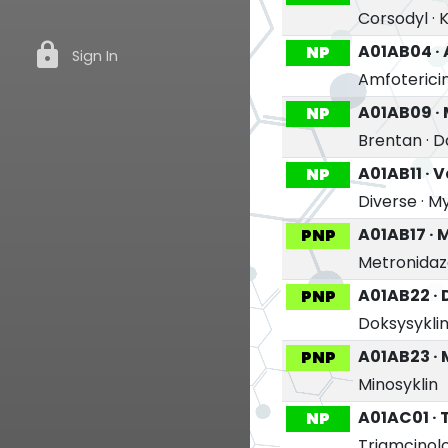
Corsodyl
·
K
lock
A01AB04 ·
NP
Sign In
Amfoterici
A01AB09 ·
NP
Brentan
·
D
A01AB11 · 
NP
Diverse
·
My
A01AB17 · 
PNP
Metronidaz
A01AB22 · 
PNP
Doksysykli
A01AB23 · 
PNP
Minosyklin
A01AC01 ·
NP
Triamcinol