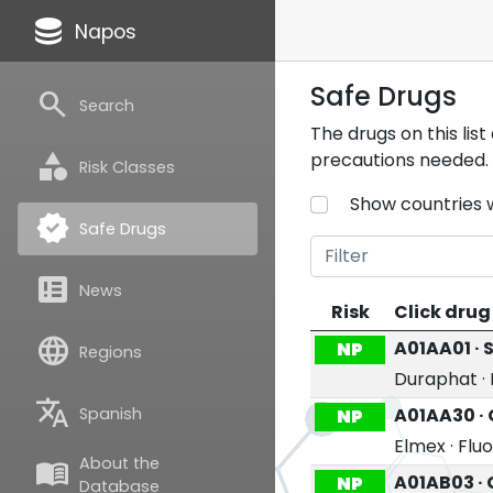
database
Napos
Safe Drugs
search
Search
The drugs on this lis
category
precautions needed. 
Risk Classes
Show countries 
verified
Safe Drugs
breaking_news
News
Risk
Click drug
language
A01AA01 · 
NP
Regions
Duraphat
·
translate
Spanish
A01AA30 ·
NP
Elmex
·
Flu
About the
menu_book
A01AB03 · 
NP
Database