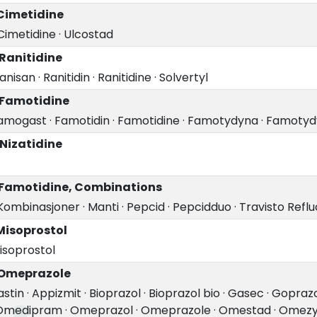
Cimetidine
Cimetidine
·
Ulcostad
Ranitidine
anisan
·
Ranitidin
·
Ranitidine
·
Solvertyl
 Famotidine
amogast
·
Famotidin
·
Famotidine
·
Famotydyna
·
Famotyd
Nizatidine
 Famotidine, Combinations
 Kombinasjoner
·
Manti
·
Pepcid
·
Pepcidduo
·
Travisto Reflu
Misoprostol
isoprostol
 Omeprazole
astin
·
Appizmit
·
Bioprazol
·
Bioprazol bio
·
Gasec
·
Goprazo
Omedipram
·
Omeprazol
·
Omeprazole
·
Omestad
·
Omezy