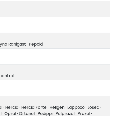
yna Ranigast
·
Pepcid
control
l
·
Helicid
·
Helicid Forte
·
Heligen
·
Lappoxo
·
Losec
·
l
·
Opral
·
Ortanol
·
Pedippi
·
Polprazol
·
Prazol
·