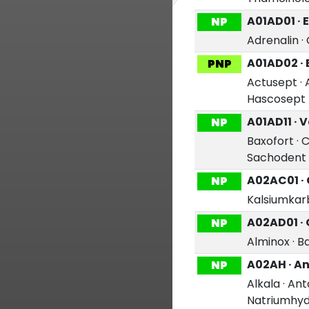
A01AD01 · 
NP
Adrenalin
·
A01AD02 ·
PNP
Actusept
·
Hascosept 
A01AD11 · 
NP
Baxofort
·
C
Sachodent
A02AC01 ·
NP
Kalsiumkar
A02AD01 ·
NP
Alminox
·
Ba
A02AH · A
NP
Alkala
·
Ant
Natriumhy