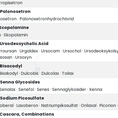
Tropisetron
 Palonosetron
nosetron
·
Palonosetronhydrochlorid
 Scopolamine
m
·
Skopolamin
 Ursodeoxycholic Acid
Proursan
·
Urgaldex
·
Ursocam
·
Ursochol
·
Ursodeoksykols
rsosan
·
Ursoxyn
 Bisacodyl
Bisakodyl
·
Dulcobis
·
Dulcolax
·
Toilax
 Senna Glycosides
Senalax
·
Senefol
·
Senes
·
Sennaglykosider
·
Xenna
 Sodium Picosulfate
oberal
·
Laxoberon
·
Natriumpikosulfat
·
Orilaxal
·
Picorion
 Cascara, Combinations