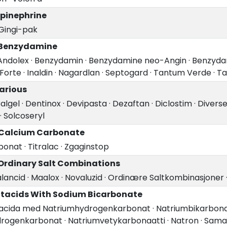
Epinephrine
Gingi-pak
 Benzydamine
Andolex
·
Benzydamin
·
Benzydamine neo-Angin
·
Benzyda
Forte
·
Inaldin
·
Nagardlan
·
Septogard
·
Tantum Verde
·
Ta
Various
algel
·
Dentinox
·
Devipasta
·
Dezaftan
·
Diclostim
·
Divers
·
Solcoseryl
 Calcium Carbonate
bonat
·
Titralac
·
Zgaginstop
 Ordinary Salt Combinations
lancid
·
Maalox
·
Novaluzid
·
Ordinære Saltkombinasjoner
ntacids With Sodium Bicarbonate
acida med Natriumhydrogenkarbonat
·
Natriumbikarbon
drogenkarbonat
·
Natriumvetykarbonaatti
·
Natron
·
Sama