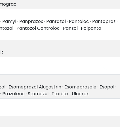
mograc
·
Pamyl
·
Panprazox
·
Panrazol
·
Pantoloc
·
Pantopraz
·
ntozol
·
Pantozol Controloc
·
Panzol
·
Polpanto
·
lt
zol
·
Esomeprazol Alugastrin
·
Esomeprazole
·
Esopol
·
·
Prazolene
·
Stomezul
·
Texibax
·
Ulcerex