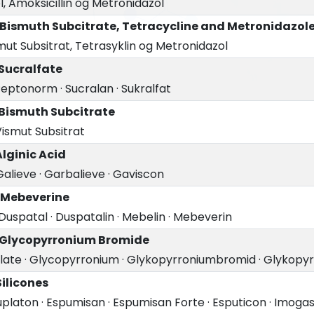
, Amoksicillin og Metronidazol
Bismuth Subcitrate, Tetracycline and Metronidazol
mut Subsitrat, Tetrasyklin og Metronidazol
Sucralfate
Peptonorm
·
Sucralan
·
Sukralfat
 Bismuth Subcitrate
Vismut Subsitrat
Alginic Acid
Galieve
·
Garbalieve
·
Gaviscon
 Mebeverine
Duspatal
·
Duspatalin
·
Mebelin
·
Mebeverin
 Glycopyrronium Bromide
late
·
Glycopyrronium
·
Glykopyrroniumbromid
·
Glykopyr
Silicones
uplaton
·
Espumisan
·
Espumisan Forte
·
Esputicon
·
Imoga