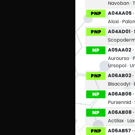
Navoban
·
A04AA05 ·
PNP
Aloxi
·
Palo
A04AD01 ·
PNP
Scopoder
A05AA02 ·
NP
Aurourso
·
Ursopol
·
U
A06AB02 ·
PNP
Bisacodyl
·
A06AB06 ·
NP
Pursennid
·
A06AB08 ·
NP
Actilax
·
Lax
A06AB57 ·
PNP